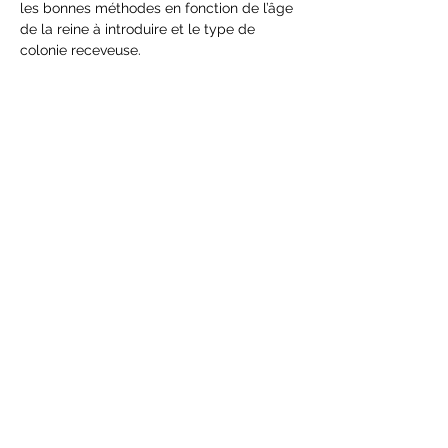
les bonnes méthodes en fonction de l’âge 
de la reine à introduire et le type de 
colonie receveuse.
Partager cet événement
Suivez-nous sur
© 2023 par Fédération Royale Provinciale Liégeoise d'Apiculture
asbl.