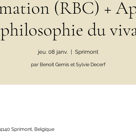
ation (RBC) + Ap
 philosophie du viv
jeu. 08 janv.
  |  
Sprimont
par Benoît Gemis et Sylvie Decerf
 4140 Sprimont, Belgique