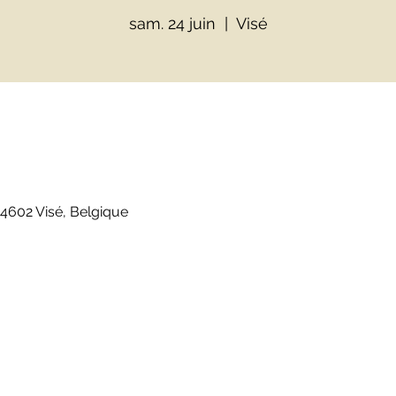
sam. 24 juin
  |  
Visé
, 4602 Visé, Belgique