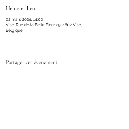
Heure et lieu
02 mars 2024, 14:00
Visé, Rue de la Belle Fleur 29, 4602 Visé,
Belgique
Partager cet événement
Suivez-nous sur
© 2023 par Fédération Royale Provinciale Liégeoise d'Apiculture
asbl.